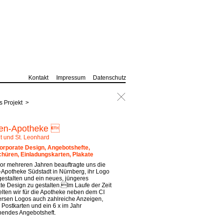
Kontakt
Impressum
Datenschutz
s Projekt >
en-Apotheke 
t und St. Leonhard
orporate Design, Angebotshefte,
üren, Einladungskarten, Plakate
or mehreren Jahren beauftragte uns die
Apotheke Südstadt in Nürnberg, ihr Logo
gestalten und ein neues, jüngeres
te Design zu gestalten.Im Laufe der Zeit
elten wir für die Apotheke neben dem CI
ersen Logos auch zahlreiche Anzeigen,
 Postkarten und ein 6 x im Jahr
nendes Angebotsheft.