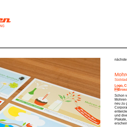
nächste
Mohr
Südstad
Logo, C
Brosch
Schon v
Mohren-
neu zu 
Corpora
entwick
und div
Plakate,
erschei