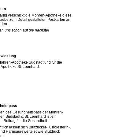
rten
ßig verschickt die Mohren-Apotheke diese
 Liebe zum Detail gestalteten Postkarten an
nden.
uen uns schon auf die nächste!
twicklung
 Mohren-Apotheke Südstadt und für die
Apotheke St. Leonhard.
heitspass
tenlose Gesundheitspass der Mohren-
en Südstadt & St. Leonhard ist ein
er Beitrag für die Gesundheit.
tlich lassen sich Blutzucker-, Cholesterin-,
und Harnsäurewerte sowie Blutdruck
n.