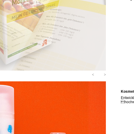
<
>
Kosmet
Entwick
hochwe