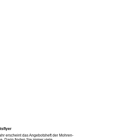
sflyer
Jahr erscheint das Angebotsheft der Mohren-
e. Darin finden Sie immer viele