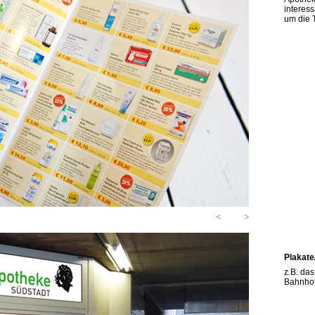
interes
um die 
<
>
Plakate
z.B. da
Bahnhof