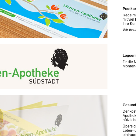
Postka
Regelmä
mit viel
Ihre Ku
Wir fre
Logoen
für die
Mohren-
Gesund
Der kos
Apothek
nützlich
Übersich
Leber- 
eintrage